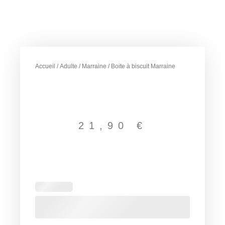
Accueil
/
Adulte
/
Marraine
/ Boite à biscuit Marraine
21,90
€
quantité
de
Boite
à
biscuit