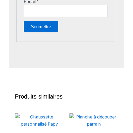
E-mail
*
Produits similaires
Ce
produit
a