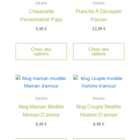
Adulte
Adulte
plusieurs
Chaussette
Planche À Découper
variations.
Personnalisé Papy
Parrain
Les
options
5,90
€
13,99
€
peuvent
être
Choix des
Choix des
choisies
options
options
sur
la
page
Ce
du
produit
produit
a
Adulte
Adulte
plusieu
Mug Maman Modèle
Mug Couple Modèle
variatio
Maman D’amour
Histoire D’amour
Les
option
8,90
€
8,90
€
peuven
être