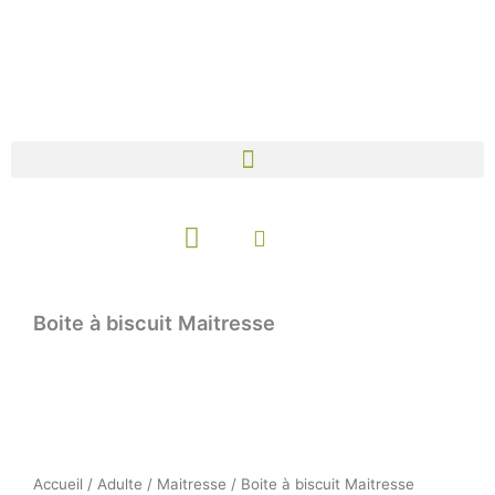
Aller
au
contenu
Panier
Boite à biscuit Maitresse
Accueil
/
Adulte
/
Maitresse
/ Boite à biscuit Maitresse