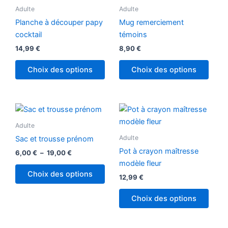
Adulte
Adulte
Planche à découper papy
Mug remerciement
cocktail
témoins
14,99
€
8,90
€
Choix des options
Choix des options
Plage
Ce
de
produit
prix :
Adulte
6,00 €
a
Adulte
Sac et trousse prénom
à
plusieurs
19,00 €
Pot à crayon maîtresse
6,00
€
–
19,00
€
variations.
modèle fleur
Les
Choix des options
12,99
€
options
peuvent
Choix des options
être
choisies