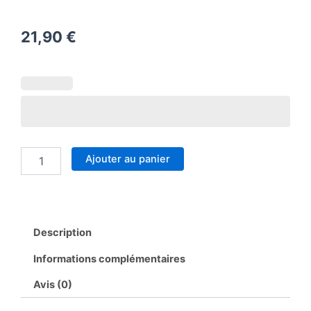
21,90
€
quantité
de
Boite
à
biscuit
Maitresse
Ajouter au panier
Description
Informations complémentaires
Avis (0)