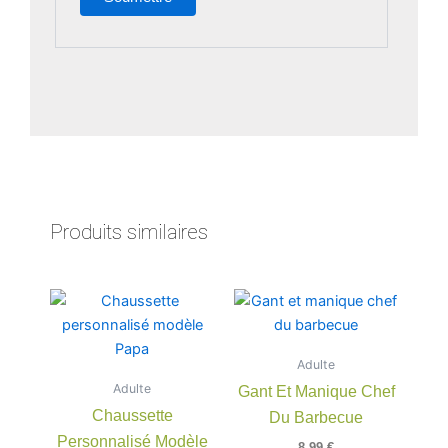
Produits similaires
Ce
produit
a
Adulte
plusieurs
Adulte
Gant Et Manique Chef
variations.
Chaussette
Du Barbecue
Les
Personnalisé Modèle
options
8,99
€