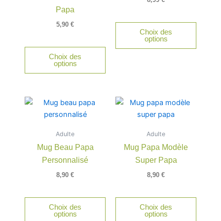
peuvent
Papa
être
5,90
€
Choix des
choisies
options
sur
Choix des
la
options
page
du
produit
Adulte
Adulte
Mug Beau Papa
Mug Papa Modèle
Personnalisé
Super Papa
8,90
€
8,90
€
Choix des
Choix des
options
options