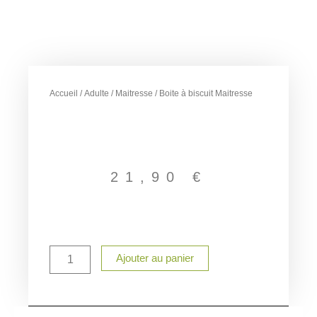
Accueil
/
Adulte
/
Maitresse
/ Boite à biscuit Maitresse
21,90
€
quantité
Ajouter au panier
de
Boite
à
biscuit