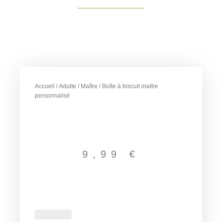
Accueil
/
Adulte
/
Maître
/ Boîte à biscuit maitre
personnalisé
9,99
€
quantité
de