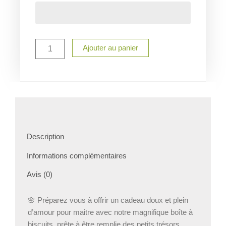
Boîte
à
biscuit
maitre
personnalisé
Ajouter au panier
Description
Informations complémentaires
Avis (0)
🌸 Préparez vous à offrir un cadeau doux et plein
d’amour pour maitre avec notre magnifique boîte à
biscuits, prête à être remplie des petits trésors