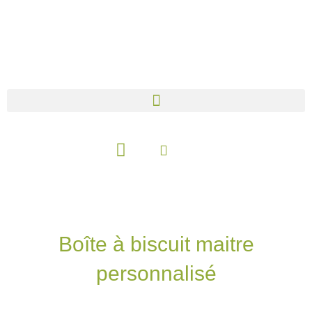
Aller
au
contenu
Panier
Boîte à biscuit maitre
personnalisé