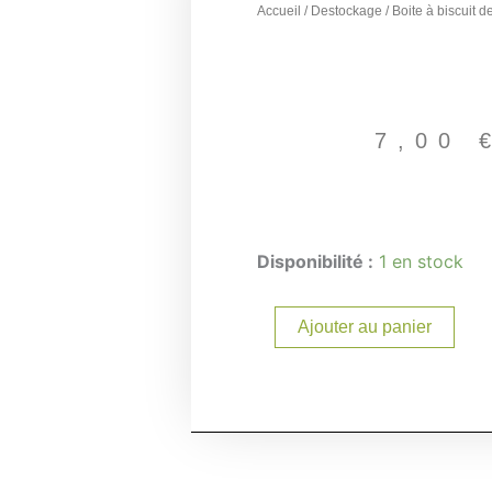
Accueil
/
Destockage
/ Boite à biscuit 
7,00
quantité
Disponibilité :
1 en stock
de
Boite
à
Ajouter au panier
biscuit
destockage