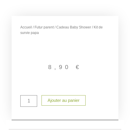
Accueil
/
Futur parent
/
Cadeau Baby Shower
/ Kit de
survie papa
8,90
€
quantité
Ajouter au panier
de
Kit
de
survie
papa