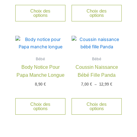
sur
sur
Choix des
Choix des
la
la
options
options
page
page
du
du
produit
produit
Plage
Ce
Ce
de
produit
produit
prix :
a
a
7,00 €
Bébé
Bébé
à
plusieurs
plusieu
12,99 €
Body Notice Pour
Coussin Naissance
variations.
variatio
Papa Manche Longue
Bébé Fille Panda
Les
Les
options
option
8,90
€
7,00
€
–
12,99
€
peuvent
peuven
être
être
Choix des
Choix des
choisies
choisie
options
options
sur
sur
la
la
page
page
du
du