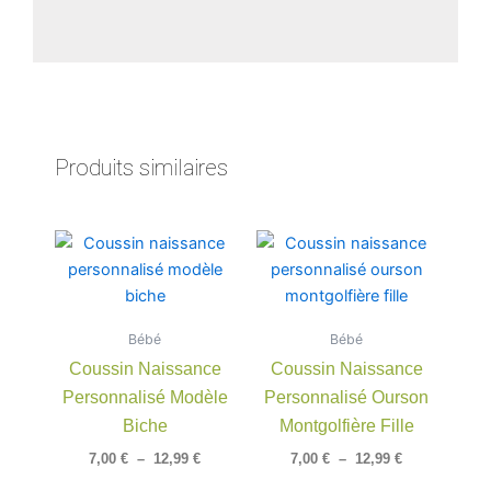
Produits similaires
Plage
Plage
Ce
Ce
de
de
produit
produit
prix :
prix :
a
a
7,00 €
7,00 €
à
à
plusieurs
plusieu
12,99 €
12,99 €
Bébé
Bébé
variations.
variatio
Coussin Naissance
Coussin Naissance
Les
Les
Personnalisé Modèle
Personnalisé Ourson
options
option
peuvent
peuven
Biche
Montgolfière Fille
être
être
7,00
€
–
12,99
€
7,00
€
–
12,99
€
choisies
choisie