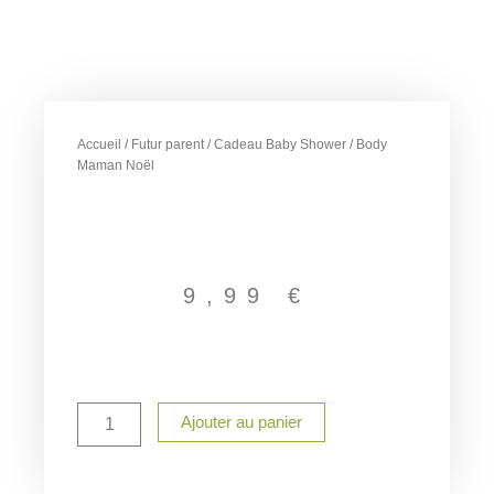
Accueil
/
Futur parent
/
Cadeau Baby Shower
/ Body
Maman Noël
9,99
€
quantité
Ajouter au panier
de
Body
Maman