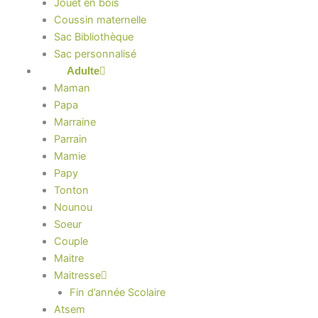
Jouet en bois
Coussin maternelle
Sac Bibliothèque
Sac personnalisé
Adulte
Maman
Papa
Marraine
Parrain
Mamie
Papy
Tonton
Nounou
Soeur
Couple
Maitre
Maitresse
Fin d’année Scolaire
Atsem