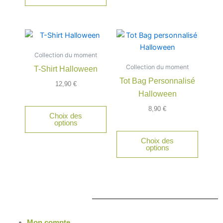
Ce
produit
Collection du moment
a
Collection du moment
T-Shirt Halloween
plusieurs
Tot Bag Personnalisé
variations.
12,90
€
Halloween
Les
options
8,90
€
Choix des
peuvent
options
être
Choix des
choisies
options
sur
la
page
du
produit
Mon compte