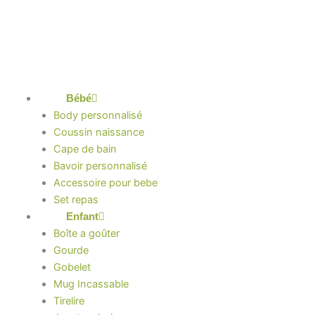
Aller
au
contenu
Bébé
Body personnalisé
Coussin naissance
Cape de bain
Bavoir personnalisé
Accessoire pour bebe
Set repas
Enfant
Boîte a goûter
Gourde
Gobelet
Mug Incassable
Tirelire