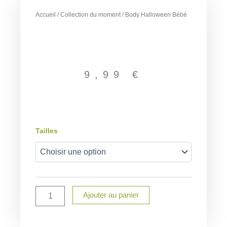
Accueil
/
Collection du moment
/ Body Halloween Bébé
9,99
€
quantité
Tailles
de
Body
Halloween
Bébé
Ajouter au panier