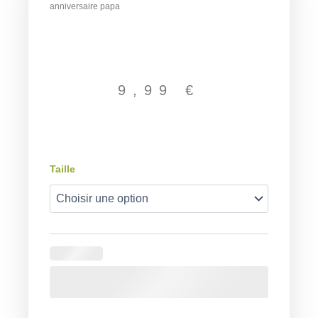
anniversaire papa
9,99
€
quantité
Taille
de
Body
anniversaire
papa