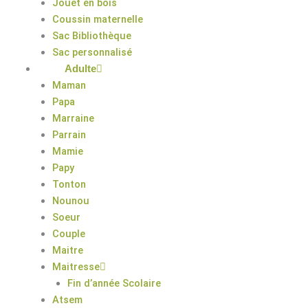
Jouet en bois
Coussin maternelle
Sac Bibliothèque
Sac personnalisé
Adulte
Maman
Papa
Marraine
Parrain
Mamie
Papy
Tonton
Nounou
Soeur
Couple
Maitre
Maitresse
Fin d’année Scolaire
Atsem