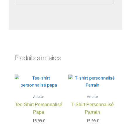
Produits similaires
Ce
Ce
produit
produit
a
a
Adulte
Adulte
plusieurs
plusieu
Tee-Shirt Personnalisé
T-Shirt Personnalisé
variations.
variatio
Papa
Parrain
Les
Les
options
option
15,99
€
15,99
€
peuvent
peuven