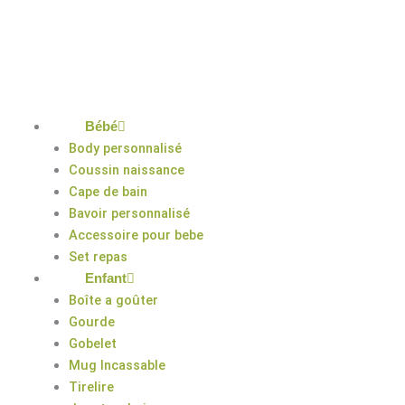
Aller
au
contenu
Bébé
Body personnalisé
Coussin naissance
Cape de bain
Bavoir personnalisé
Accessoire pour bebe
Set repas
Enfant
Boîte a goûter
Gourde
Gobelet
Mug Incassable
Tirelire