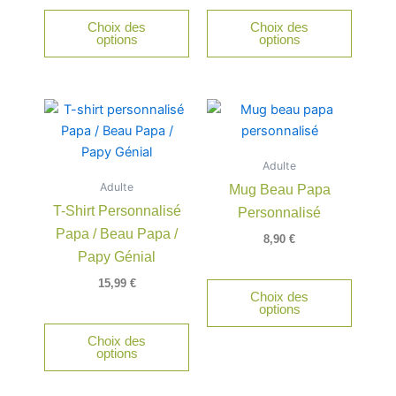
être
être
Choix des
Choix des
choisies
choisie
options
options
sur
sur
la
la
page
page
Ce
du
du
produit
produit
produit
a
Adulte
plusieurs
Adulte
Mug Beau Papa
variations.
T-Shirt Personnalisé
Personnalisé
Les
Papa / Beau Papa /
options
8,90
€
peuvent
Papy Génial
être
15,99
€
Choix des
choisies
options
sur
Choix des
la
options
page
du