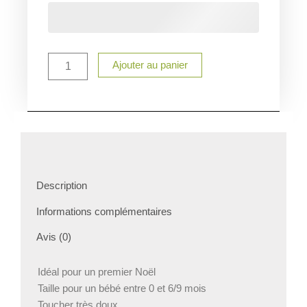
Bavoir
premier
Noël
personnalisé
Ajouter au panier
Description
Informations complémentaires
Avis (0)
Idéal pour un premier Noël
Taille pour un bébé entre 0 et 6/9 mois
Toucher très doux