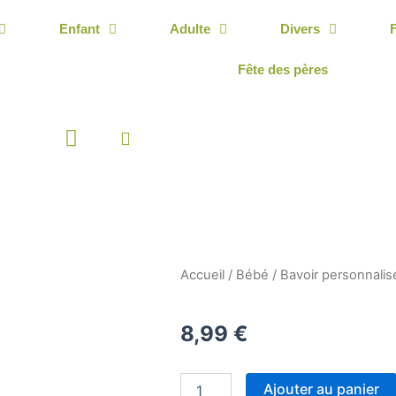
Enfant
Adulte
Divers
Fête des pères
Panier
Accueil
/
Bébé
/
Bavoir personnalis
8,99
€
quantité
Ajouter au panier