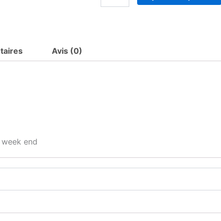
de
Bavoir
Paque
personnalisé
taires
Avis (0)
s week end