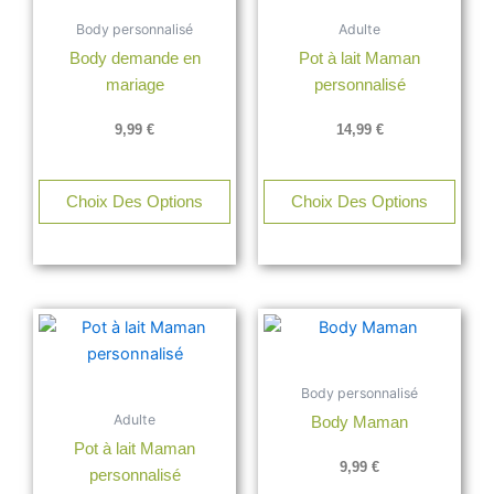
plusieurs
Body personnalisé
Adulte
variations.
Body demande en
Pot à lait Maman
Les
mariage
personnalisé
options
peuvent
9,99
€
14,99
€
être
choisies
sur
Choix Des Options
Choix Des Options
la
page
du
produit
Body personnalisé
Adulte
Body Maman
Pot à lait Maman
9,99
€
personnalisé