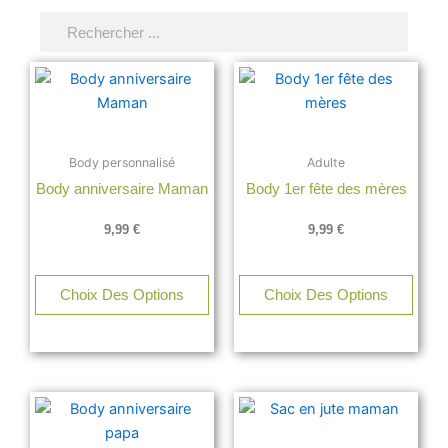
Rechercher
Rechercher
Ce
Ce
produit
produ
a
a
plusieurs
plusi
Body personnalisé
Adulte
variations.
varia
Body anniversaire Maman
Body 1er fête des mères
Les
Les
options
opti
9,99
€
9,99
€
peuvent
peuv
être
être
choisies
chois
Choix Des Options
Choix Des Options
sur
sur
la
la
page
page
du
du
Ce
produit
produ
produit