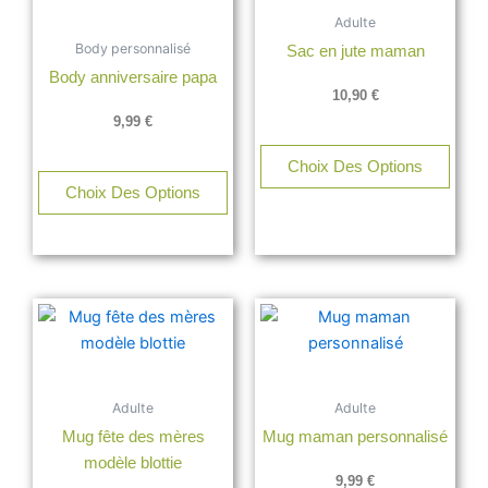
a
Adulte
plusieurs
Body personnalisé
Sac en jute maman
variations.
Body anniversaire papa
Les
10,90
€
options
9,99
€
peuvent
être
Choix Des Options
choisies
Choix Des Options
sur
la
page
du
produit
Adulte
Adulte
Mug fête des mères
Mug maman personnalisé
modèle blottie
9,99
€