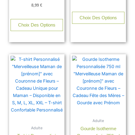
8,99
€
Choix Des Options
Choix Des Options
Ce
produit
a
plusieurs
variations.
Les
options
peuvent
être
Adulte
choisies
Adulte
Gourde Isotherme
sur