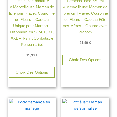
T-shirt Personnalisé
Personnalisée 750 ml
la
« Merveilleuse Maman de
« Merveilleuse Maman de
page
[prénom] » avec Couronne
[prénom] » avec Couronne
du
de Fleurs – Cadeau
de Fleurs – Cadeau Fête
produit
Unique pour Maman –
des Mères – Gourde avec
Disponible en S, M, L, XL,
Prénom
XXL – T-shirt Confortable
21,99
€
Personnalisé
15,99
€
Choix Des Options
Choix Des Options
Ce
produit
a