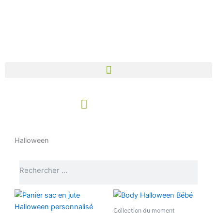
Aller
au
contenu
Panier
Halloween
Rechercher
Rechercher
Ce
produ
Collection du moment