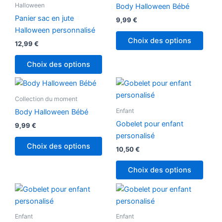
a
Halloween
Body Halloween Bébé
plusi
Panier sac en jute
9,99
€
variat
Halloween personnalisé
Les
Choix des options
12,99
€
optio
peuv
Choix des options
être
Ce
chois
produit
sur
Collection du moment
a
la
Enfant
Body Halloween Bébé
plusieurs
page
Gobelet pour enfant
9,99
€
variations.
du
personalisé
Les
produ
Choix des options
10,50
€
options
peuvent
Choix des options
être
choisies
sur
la
Enfant
Enfant